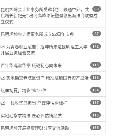
昆明旭坤会计师事务所受邀参加 “联通中外，共
80
启增长新纪元” 出海高峰论坛暨盈领出海法商联盟成
立仪式
昆明旭坤会计师事务所成立22周年庆典
87
为青春职业赋能！旭坤所走进昆明理工大学
142
开展业务经验交流
百年华诞谱华章 砥砺初心向未来
115
实地勘查老院区资产 精准赋能国有资产盘活
133
热血初夏，精彩“篮”不住
134
一线攻坚显担当 严谨评估树标杆
137
实地勘察求精准 匠心评估铸品质
116
昆明旭坤开展投资理财分享交流活动
165