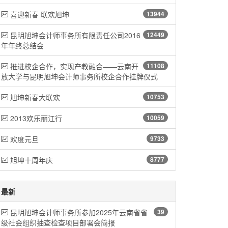
喜迎新春 联欢旭坤
13944
昆明旭坤会计师事务所有限责任公司2016
12449
年年终总结会
推进校企合作，实现产教融合——云南开
11108
放大学与昆明旭坤会计师事务所校企合作挂牌仪式
旭坤新春大联欢
10753
2013欢乐丽江行
10059
欢度元旦
9733
旭坤十周年庆
8777
最新
昆明旭坤会计师事务所参加2025年云南省省
39
级社会组织抽查检查项目部署会简报