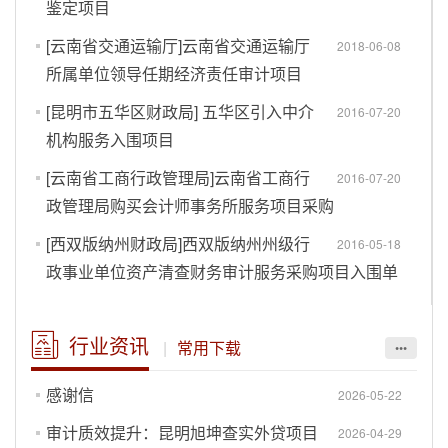
鉴定项目
[云南省交通运输厅]云南省交通运输厅
2018-06-08
所属单位领导任期经济责任审计项目
[昆明市五华区财政局] 五华区引入中介
2016-07-20
机构服务入围项目
[云南省工商行政管理局]云南省工商行
2016-07-20
政管理局购买会计师事务所服务项目采购
[西双版纳州财政局]西双版纳州州级行
2016-05-18
政事业单位资产清查财务审计服务采购项目入围单
位
【云南省财政厅】云南省财政厅2016-
2016-05-18
行业资讯
|
常用下载
•••
2017年度省级行政事业单位资产评估机构定点入
围单位
感谢信
2026-05-22
[云南电网有限责任公司]云南电网有限
审计质效提升：昆明旭坤查实外贷项目
2016-05-18
2026-04-29