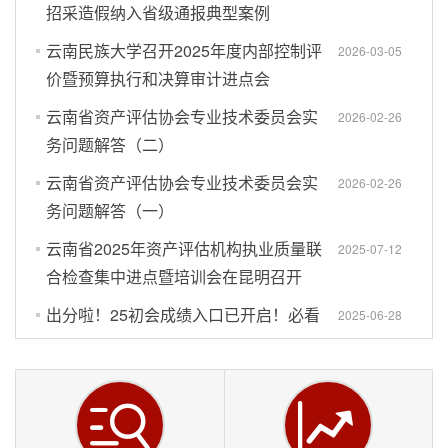
责任公司玉溪供电局工程财务决算编制委托入围单
招采造假纳入省级通报典型案例
位
云南民族大学召开2025年度内部控制评
2026-03-05
[中国科技部]“十三五”期间国家科技计划
价暨预算执行和决算审计进点会
2016-05-18
资金审计会计师事务所入围项目入围单位
云南省资产评估协会专业技术委员会实
2026-02-26
[云南省审计厅]会计师事务所参与政府
务问题解答（二）
2015-12-23
投资建设项目审计资格入围采购项目入围单位
云南省资产评估协会专业技术委员会实
2026-02-26
务问题解答（一）
云南省2025年资产评估机构执业质量联
2025-07-12
合检查集中进点暨培训会在昆明召开
出分啦！25初会成绩入口已开启！必看
2025-06-28
初级领证、考后审核、成绩复核、领补贴全攻略！
全国会计人员信息采集操作指南（2025
2025-06-07
最新版） ​
2025年度税务师职业资格考试5月13日
2025-05-12