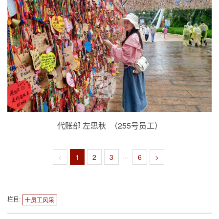
代账部 左思秋 （255号员工）
<
1
2
3
···
6
>
栏目:
员工风采