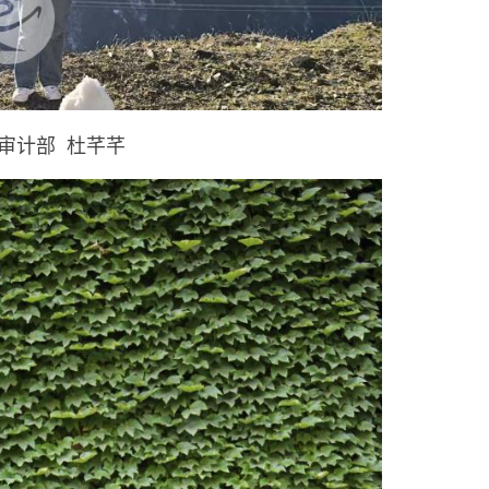
号 审计部 杜芊芊