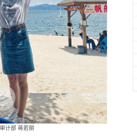
号 审计部 蒋若丽