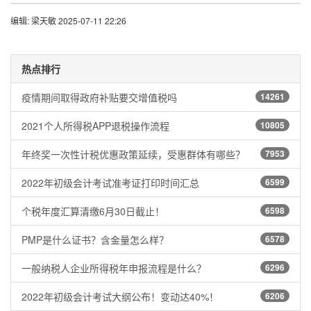
编辑: 梁天敏 2025-07-11 22:26
热点排行
疫情期间取得政府补贴要交增值税吗
14261
2021个人所得税APP退税操作流程
10805
年终奖一次性计税优惠政策延续，受惠群体有哪些？
7953
2022年初级会计考试准考证打印时间汇总
6599
个税年度汇算清缴6月30日截止！
6598
PMP是什么证书？含金量怎么样？
6578
一般纳税人企业所得税年申报流程是什么？
6296
2022年初级会计考试大纲公布！变动达40%！
6206