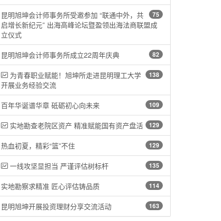
昆明旭坤会计师事务所受邀参加 “联通中外，共
75
启增长新纪元” 出海高峰论坛暨盈领出海法商联盟成
立仪式
昆明旭坤会计师事务所成立22周年庆典
82
为青春职业赋能！旭坤所走进昆明理工大学
138
开展业务经验交流
百年华诞谱华章 砥砺初心向未来
109
实地勘查老院区资产 精准赋能国有资产盘活
129
热血初夏，精彩“篮”不住
129
一线攻坚显担当 严谨评估树标杆
135
实地勘察求精准 匠心评估铸品质
114
昆明旭坤开展投资理财分享交流活动
163