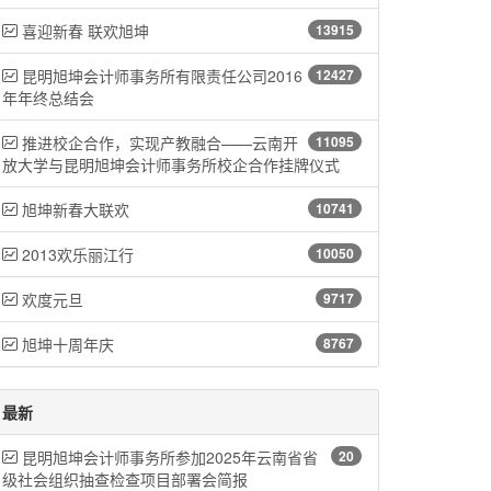
喜迎新春 联欢旭坤
13915
昆明旭坤会计师事务所有限责任公司2016
12427
年年终总结会
推进校企合作，实现产教融合——云南开
11095
放大学与昆明旭坤会计师事务所校企合作挂牌仪式
旭坤新春大联欢
10741
2013欢乐丽江行
10050
欢度元旦
9717
旭坤十周年庆
8767
最新
昆明旭坤会计师事务所参加2025年云南省省
20
级社会组织抽查检查项目部署会简报