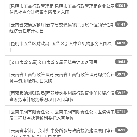
[昆明市工商行政管理局]昆明市工商行政管理局企业公示
4504
信息抽查会计师事务所服务入围
[云南省交通运输厅]云南省交通运输厅所属单位领导任期
4143
经济责任审计项目
[昆明市五华区财政局] 五华区引入中介机构服务入围项
4073
目
[文山市公安局]文山市公安局司法会计鉴定项目
4068
[云南省工商行政管理局]云南省工商行政管理局购买会计
3973
师事务所服务项目采购
[西双版纳州财政局]西双版纳州州级行政事业单位资产清
3912
查财务审计服务采购项目入围单位
[云南电网有限责任公司]云南电网有限责任公司玉溪供电
3711
局工程财务决算编制委托入围单位
[云南省审计厅]会计师事务所参与政府投资建设项目审计
3622
资格入围采购项目入围单位