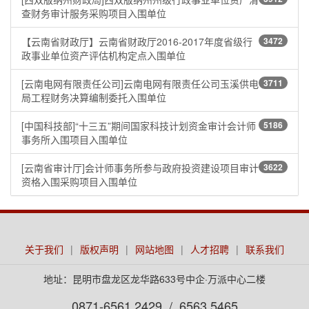
查财务审计服务采购项目入围单位
【云南省财政厅】云南省财政厅2016-2017年度省级行
3472
政事业单位资产评估机构定点入围单位
[云南电网有限责任公司]云南电网有限责任公司玉溪供电
3711
局工程财务决算编制委托入围单位
[中国科技部]“十三五”期间国家科技计划资金审计会计师
5186
事务所入围项目入围单位
[云南省审计厅]会计师事务所参与政府投资建设项目审计
3622
资格入围采购项目入围单位
关于我们
|
版权声明
|
网站地图
|
人才招聘
|
联系我们
地址：昆明市盘龙区龙华路633号中企·万派中心二楼
0871-6561 2429 / 6563 5465